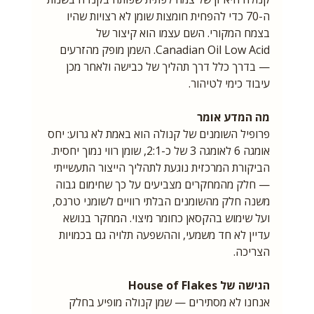
ה-70 כדי להפחית חומצות שומן לא רצויות שהיו 
בצמח המקורי. השם עצמו הוא קיצור של 
Canadian Oil Low Acid. השמן מופק מהזרעים 
— בדרך כלל דרך תהליך של כבישה ולאחר מכן 
עיבוד כימי לטיהור.
מה המדע אומר
פרופיל השומנים של קנולה הוא באמת לא גרוע: יחס 
אומגה 6 לאומגה 3 של כ-2:1, שומן רווי נמוך יחסית. 
הביקורת המרכזית נוגעת לתהליך הייצור התעשייתי 
— חלק מהמחקרים מצביעים על כך שחימום גבוה 
משנה חלק מהשומנים הבלתי רוויים לשומני טרנס, 
ועל שימוש בהקסאן כחומר מיצוי. המחקר בנושא 
עדיין לא חד משמעי, וההשפעה תלויה גם בכמויות 
הצריכה.
הגישה של House of Flakes
אנחנו לא מסתירים — שמן קנולה מופיע בחלק 