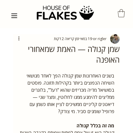
or rigler
19 במאי
זמן קריאה 2 דקות
שמן קנולה — האמת שמאחורי
האופנה
בשנים האחרונות שמן קנולה הפך לאחד מנושאי 
השיחה הנפוצים ביותר בקהילות תזונה. פוסטים 
בסושיאל מדיה מכריזים שהוא "רעל", בלוגרים 
ממליצים להימנע ממנו לחלוטין, ומצד שני — 
דיאטנים קליניים ממשיכים לציין אותו כשמן עם 
פרופיל שומנים סביר. מי צודק?
מה זה בכלל קנולה
קנולה היא זן של צמח לפתית שפותח בקנדה בשנות 