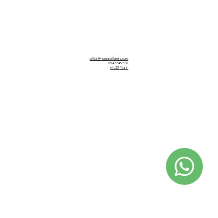
office@houseofflakes.com
0542645770
זרובבל 23, תא
מדיניות פרטיות
תקנון אתר
הצהרת נגישות