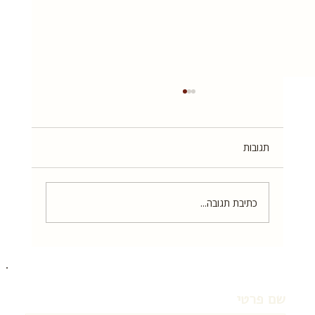
תגובות
כתיבת תגובה...
מדבקות אדום וירוק על דגני בוקר — מה הן
באמת אומרות (ומה הן לא)
שם פרטי