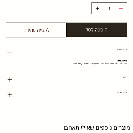
הוספה לסל
לקנייה מהירה
אזהרת אלרגנים
מכיל: בוטנים.
עלול להכיל: גלוטן (חיטה, שיבולת שועל), אגוזים (שקד, פיסטוק, קוקוס), חרדל.
רכיבים
ערכים תזונתים
מוצרים נוספים שאולי תאהבו