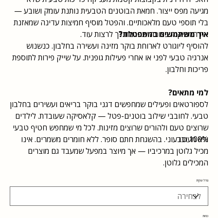
מגיעה מפס ייצור. חמאת הבוטנים הטבעית נותנת עומק ושובע —
בלי תוספי טעם מלאכותיים. והפטל מוסיף חמיצות עדינה שמאזנת
איך משתמשים במתפטלת?
את המתיקות בצורה שגורמת לך לרצות עוד.
להוסיף ליוגורט לארוחת בוקר מזינה ועשירה בחלבון. כנשנוש
אנרגיה טבעי לפני או אחרי פעילות גופנית. על שייק פירות לתוספת
פריכות וחלבון.
למי מתאים?
לספורטאים ופעילים שמחפשים דגני בוקר בריאים ועשירים בחלבון
טבעי. לחובבי שילוב בוטנים-פטל — קלאסיקה שעובדת. לילדים
שרוצים טעם ולהורים שרוצים מזינות. לכל מי שמחפש חטיף טבעי
ולא מעובד.
100% טבעוני. בהשגחת חתם סופר. ללא חומרים משמרים. אינו
מכיל גלוטן במרכיביו — אך מיוצר במפעל שמעבד גם מוצרים
המכילים גלוטן.
גודל שקית
כמות