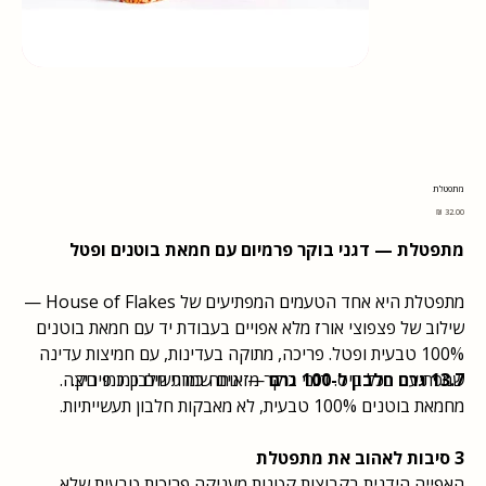
מתפטלת
מחיר
מתפטלת — דגני בוקר פרמיום עם חמאת בוטנים ופטל
מתפטלת היא אחד הטעמים המפתיעים של House of Flakes —
שילוב של פצפוצי אורז מלא אפויים בעבודת יד עם חמאת בוטנים
100% טבעית ופטל. פריכה, מתוקה בעדינות, עם חמיצות עדינה
13.7 גרם חלבון ל-100 גרם
שמפתיעה בכל ביס. דגני בוקר מזינים שמרגישים כמו פינוק.
— אותה כמות חלבון כמו ביצה.
מחמאת בוטנים 100% טבעית, לא מאבקות חלבון תעשייתיות.
3 סיבות לאהוב את מתפטלת
האפייה הידנית בקבוצות קטנות מעניקה פריכות טבעית שלא