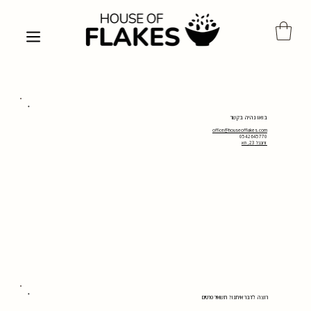
בואו נהיה בקשר
office@houseofflakes.com
0542645770
זרובבל 23, תא
רוצה לדבר איתנו? תשאיר פרטים